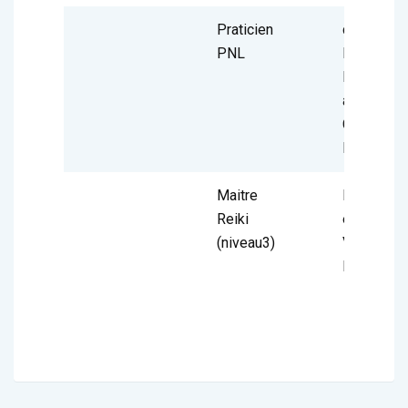
Praticien
certifiée
PNL
Richard
Brandler
auprès de
Camille
LAGRENA
Maitre
Maitre
Reiki
enseignan
(niveau3)
Virginie
RAPALLI