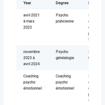
Year
Degree
Institute
avril 2021
Psycho
EFPP (éco
à mars
praticienne
de format
2023
de pratici
psycho
thérapie)
novembre
Psycho
Institut
2023 à
généalogie
Cassiopé
avril 2024
Coaching
Coaching
EFPP (éco
psycho
psycho
de format
émotionnel
émotionnel
de pratici
psycho
thérapie)