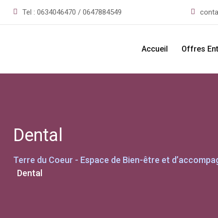
Skip
Tel :
0634046470 / 0647884549
conta
to
content
Accueil
Offres En
Dental
Terre du Coeur - Espace de Bien-être et d’accompag
Dental