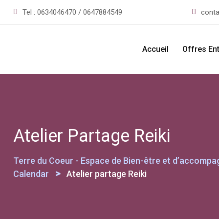
Skip
Tel :
0634046470 / 0647884549
conta
to
content
Accueil
Offres En
Atelier Partage Reiki
Terre du Coeur - Espace de Bien-être et d’accompag
>
Calendar
Atelier partage Reiki